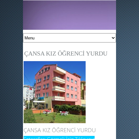
ÇANSA KIZ ÖĞRENCİ YURDU
ÇANSA KIZ ÖĞRENCİ YURDU